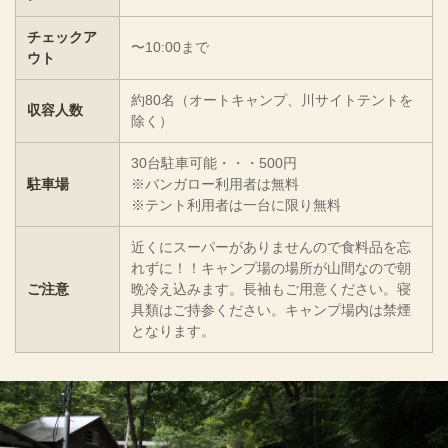
チェックア
〜10:00まで
ウト
約80名（オートキャンプ、川サイトテントを
収容人数
除く）
30台駐車可能・・・500円
駐車場
※バンガロー利用者は無料
※テント利用者は一台に限り無料
近くにスーパーがありませんので食料品を忘
れずに！！キャンプ場の場所が山間なので朝
ご注意
晩冷え込みます。長袖もご用意ください。寝
具類はご持参ください。キャンプ場内は禁煙
となります。