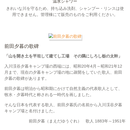
温水シャワー
きれいな川を守るため、持ち込み洗剤、シャンプー・リンスは使
用できません。管理棟にて販売のものをご利用ください。
前田夕暮の歌碑
「山を開き土を平坦して建てし工場
その隅にしろし栃の太幹」
入川渓谷夕暮キャンプ場の西端には、昭和20年4月～昭和21年12
月まで、現在の夕暮キャンプ場の地に疎開をしていた歌人、前田
夕暮の歌碑があります。
前田夕暮は明治から昭和期にかけて自然主義の代表歌人として、
牧水・夕暮時代と称される一時代を画しました。
そんな日本を代表する歌人、前田夕暮氏の名前から入川渓谷夕暮
キャンプ場と名付けました。
前田夕暮（まえだゆうぐれ）
歌人 1883年～1951年