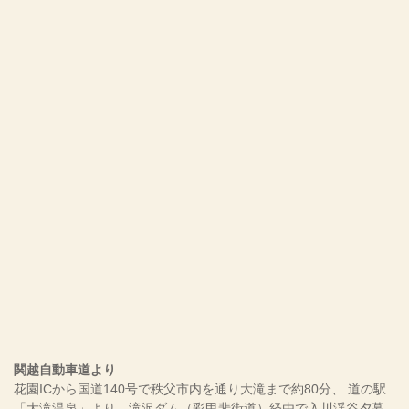
関越自動車道より
花園ICから国道140号で秩父市内を通り大滝まで約80分、 道の駅
「大滝温泉」より、滝沢ダム（彩甲斐街道）経由で入川渓谷夕暮