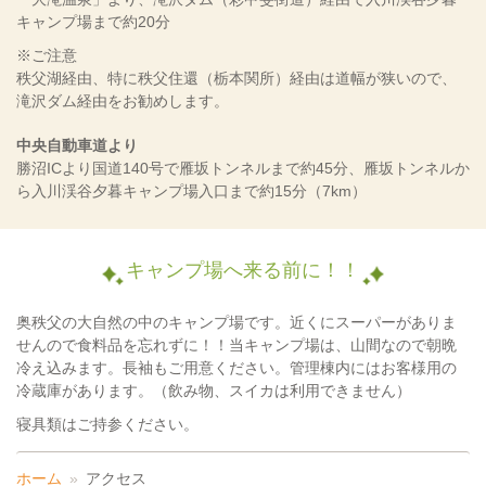
キャンプ場まで約20分
※ご注意
秩父湖経由、特に秩父住還（栃本関所）経由は道幅が狭いので、
滝沢ダム経由をお勧めします。
中央自動車道より
勝沼ICより国道140号で雁坂トンネルまで約45分、雁坂トンネルか
ら入川渓谷夕暮キャンプ場入口まで約15分（7km）
キャンプ場へ来る前に！！
奥秩父の大自然の中のキャンプ場です。近くにスーパーがありま
せんので食料品を忘れずに！！当キャンプ場は、山間なので朝晩
冷え込みます。長袖もご用意ください。管理棟内にはお客様用の
冷蔵庫があります。（飲み物、スイカは利用できません）
寝具類はご持参ください。
ホーム
アクセス