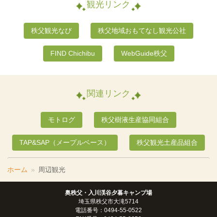
観光リンク
秩父観光なび
秩父地域おもてなし観光公社
FIND Chichibu
WebGuide秩父
関連リンク
モトログ
秩父樹液生産協同組合
TAP&SAP（メープルベース）
秩父観光土産品組合
ホーム
周辺観光
奥秩父・入川渓谷夕暮キャンプ場
埼玉県秩父市大滝5714
電話番号：0494-55-0522