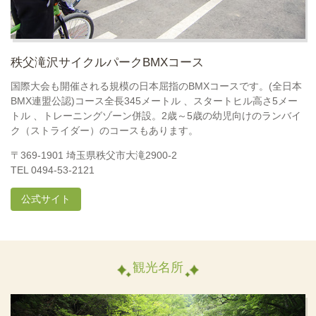
秩父滝沢サイクルパークBMXコース
国際大会も開催される規模の日本屈指のBMXコースです。(全日本
BMX連盟公認)コース全長345メートル 、スタートヒル高さ5メー
トル 、トレーニングゾーン併設。2歳～5歳の幼児向けのランバイ
ク（ストライダー）のコースもあります。
〒369-1901 埼玉県秩父市大滝2900-2
TEL 0494-53-2121
公式サイト
観光名所