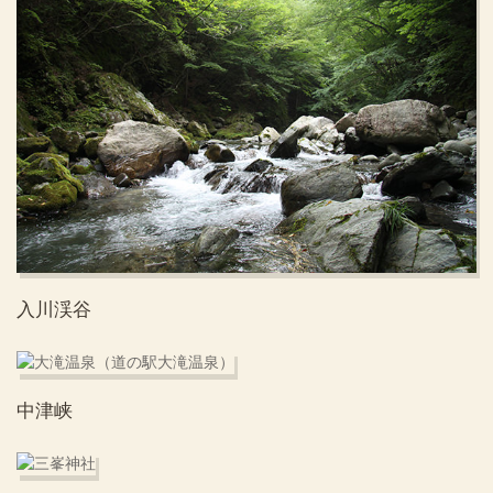
入川渓谷
中津峡