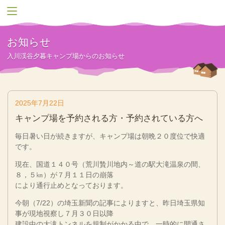
お知らせ
入川渓谷夕暮キャンプ場からのお知らせ
2025年7月22日
キャンプ場を予約される方・予約されている方へ
毎日暑い日が続きますが、キャンプ場は朝晩２０度位で快適
です。
現在、国道１４０号（荒川贄川地内～道の駅大滝温泉の間、
８，５㎞）が７月１１日の崩落
により通行止めとなっております。
今朝（7/22）の埼玉新聞の記事によりますと、昨日埼玉県知
事が現地視察し７月３０日以降
建設中の大滝トンネルを規制がかかる中で、一時的に開通さ